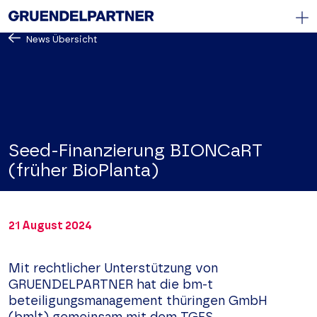
News Übersicht
DE
/
EN
Start
Kanzlei
Know How
Seed-Finanzierung BIONCaRT
Team
(früher BioPlanta)
News
Karriere
21 August 2024
Kontakt
Mit rechtlicher Unterstützung von
Impressum
Datenschutz
GRUENDELPARTNER hat die bm-t
beteiligungsmanagement thüringen GmbH