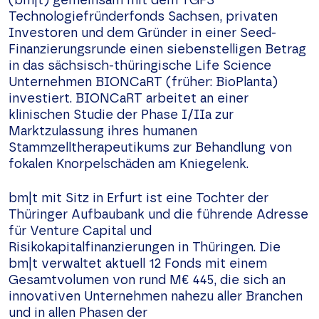
(bm|t) gemeinsam mit dem TGFS
Technologiefründerfonds Sachsen, privaten
Investoren und dem Gründer in einer Seed-
Finanzierungsrunde einen siebenstelligen Betrag
in das sächsisch-thüringische Life Science
Unternehmen BIONCaRT (früher: BioPlanta)
investiert. BIONCaRT arbeitet an einer
klinischen Studie der Phase I/IIa zur
Marktzulassung ihres humanen
Stammzelltherapeutikums zur Behandlung von
fokalen Knorpelschäden am Kniegelenk.
bm|t mit Sitz in Erfurt ist eine Tochter der
Thüringer Aufbaubank und die führende Adresse
für Venture Capital und
Risikokapitalfinanzierungen in Thüringen. Die
bm|t verwaltet aktuell 12 Fonds mit einem
Gesamtvolumen von rund M€ 445, die sich an
innovativen Unternehmen nahezu aller Branchen
und in allen Phasen der