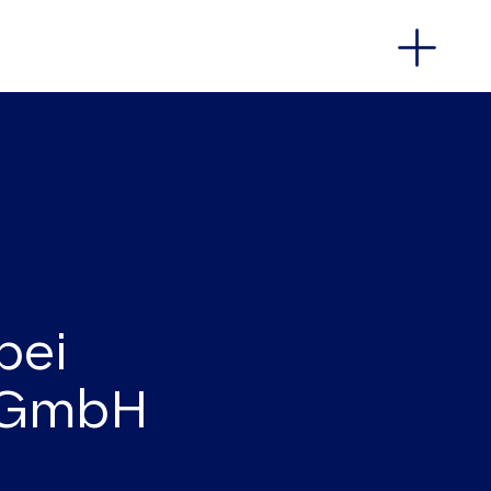
DE
/
EN
bei
a GmbH