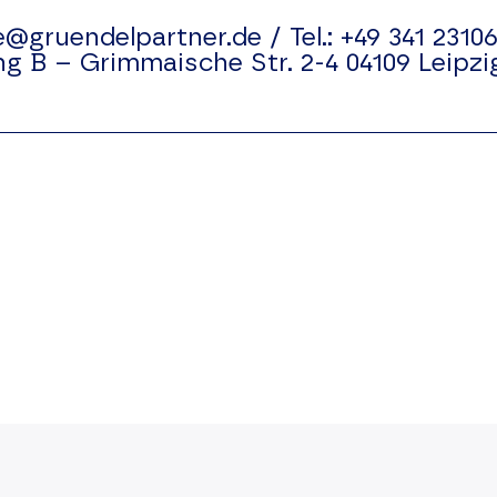
e@gruendelpartner.de
/
Tel.:
+49 341 23106
ng B –
Grimmaische Str. 2-4
04109
Leipzi