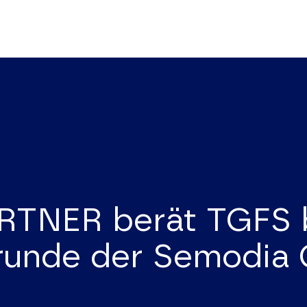
TNER berät TGFS 
srunde der Semodi