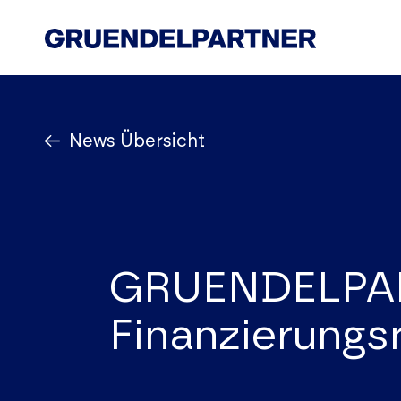
Start
News Übersicht
Kanzlei
Know How
Team
News
GRUENDELPAR
Karriere
Finanzierung
Kontakt
Impressum
Datenschutz