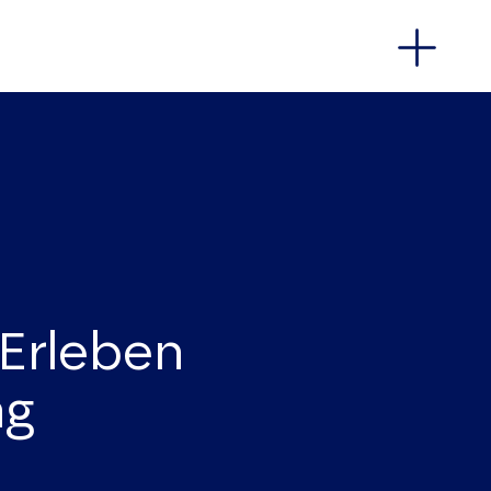
DE
/
EN
Erleben
ng