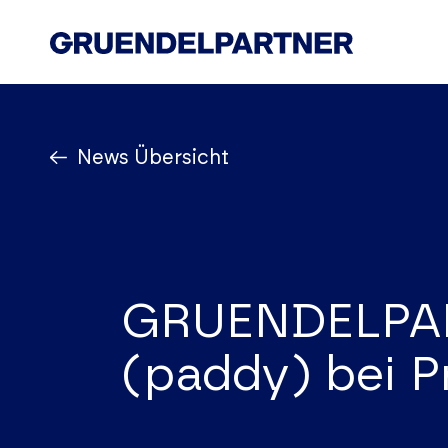
Start
News Übersicht
Kanzlei
Know How
Team
News
GRUENDELPART
Karriere
(paddy) bei P
Kontakt
Impressum
Datenschutz