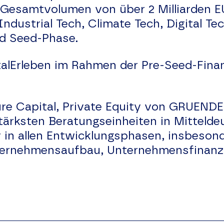
Gesamtvolumen von über 2 Milliarden EUR
ndustrial Tech, Climate Tech, Digital T
nd Seed-Phase.
lErleben im Rahmen der Pre-Seed-Finan
re Capital, Private Equity von GRUEND
tärksten Beratungseinheiten in Mittelde
in allen Entwicklungsphasen, insbesond
rnehmensaufbau, Unternehmensfinanzie