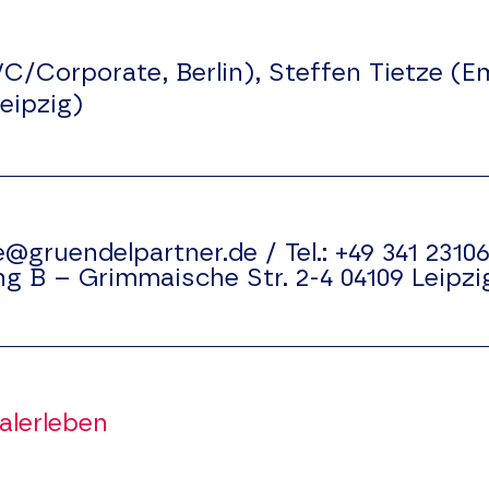
VC/Corporate, Berlin), Steffen Tietze (E
eipzig)
e@gruendelpartner.de
/
Tel.:
+49 341 23106
ng B –
Grimmaische Str. 2-4
04109
Leipzi
lerleben