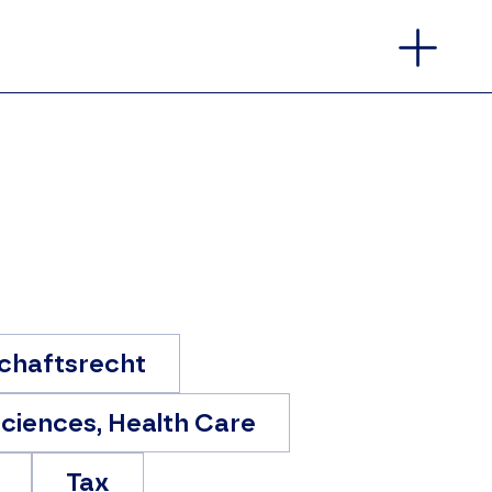
DE
/
EN
schaftsrecht
Sciences, Health Care
Tax