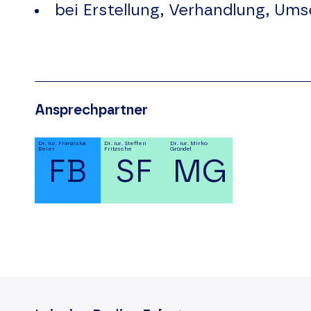
bei Erstellung, Verhandlung, Ums
Ansprechpartner
Dr. iur. Franziska
Dr. iur. Steffen
Dr. iur. Mirko
Beier
Fritzsche
Gründel
FB
SF
MG